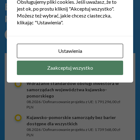
Obsługujemy pliki cookies. Jeśli uważasz, że to
Brak aktualnie realizowanych
jest ok, po prostu kliknij "Akceptuj wszystko".
projektów
Możesz też wybrać, jakie chcesz ciasteczka,
klikając "Ustawienia".
3
ZOBACZ WSZYSTKIE PROJEKTY
Ustawienia
ZAKOŃCZONE
PROJEKTY
PROJEKTY ZAKOŃCZONE
Zaakceptuj wszystko
Wdrażanie standardów obsługi inwestora w
samorządach województwa kujawsko-
pomorskiego
08.2026 / Dofinansowanie projektu z UE: 1 791 296,00 zł
PLN
Kujawsko-pomorskie samorządy bez barier
dostępne dla wszystkich
08.2026 / Dofinansowanie projektu z UE: 1 739 568,00 zł
PLN