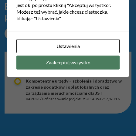
Brak aktualnie realizowanych
jest ok, po prostu kliknij "Akceptuj wszystko".
Możesz też wybrać, jakie chcesz ciasteczka,
projektów
klikając "Ustawienia".
1
ZOBACZ WSZYSTKIE PROJEKTY
Ustawienia
ZAKOŃCZONY
PROJEKT
Zaakceptuj wszystko
PROJEKTY ZAKOŃCZONE
Kompetentne urzędy – szkolenia i doradztwo w
zakresie podatków i opłat lokalnych oraz
zarządzania nieruchomościami dla JST
04.2023 / Dofinansowanie projektu z UE: 4 353 717,16 PLN